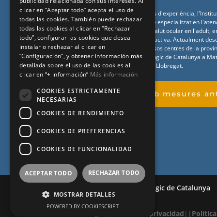
publicidad relacionada con sus intereses. Al
clicar en “Aceptar todo” acepta el uso de
Amb més de
20
anys d'experiència, l'Instit
todas las cookies. También puede rechazar
(
IOCAT
) és un centre especialitzat en l'ate
todas las cookies al clicar en “Rechazar
relacionats amb la salut ocular en l'adult, 
todo”, configurar las cookies que desea
cirurgia ocular i refractiva. Actualment des
instalar o rechazar al clicar en
professional a
diversos
centres de la
proví
“Configuración”, y obtener información más
hi
l'Institut Oftalmològic de Catalunya a Mata
detallada sobre el uso de las cookies al
Catalunya al Prat de Llobregat.
clicar en “+ información”
Más información
COOKIES ESTRICTAMENTE
Espai amb mesures ant
NECESARIAS
COOKIES DE RENDIMIENTO
COOKIES DE PREFERENCIAS
COOKIES DE FUNCIONALIDAD
RECHAZAR TODO
ACEPTAR TODO
© 2020 – Institut Oftalmològic de Catalunya
MOSTRAR DETALLES
POWERED BY COOKIESCRIPT
|
Aviso legal
|
|
Política de privacidad
|
|
Polític