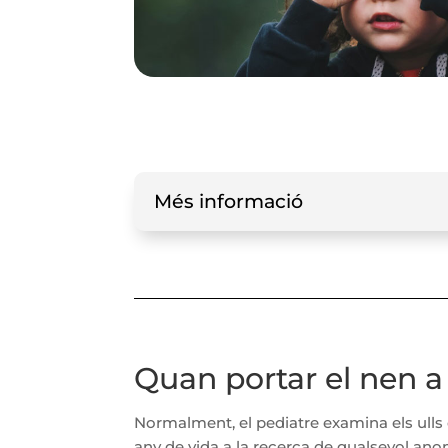
Més informació
Quan portar el nen a
Normalment, el pediatre examina els ulls 
any de vida a la recerca de qualsevol ano