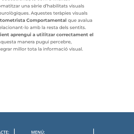
matitzar una sèrie d’habilitats visuals
urològiques. Aquestes teràpies visuals
tometrista Comportamental
que avalua
relacionant-lo amb la resta dels sentits.
ient aprengui a utilitzar correctament el
aquesta manera pugui percebre,
grar millor tota la informació visual.
CTE:
MENÚ: