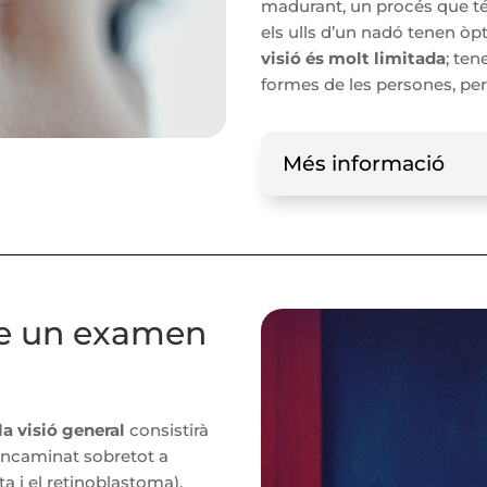
madurant, un procés que té
els ulls d’un nadó tenen òp
visió és molt limitada
; ten
formes de les persones, per
Més informació
me un examen
la visió general
consistirà
(encaminat sobretot a
a i el retinoblastoma),