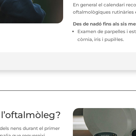
En general el calendari rec
oftalmològiques rutinàries 
Des de nadó fins als sis me
Examen de parpelles i est
còrnia, iris i pupil·les.
 l’oftalmòleg?
dels nens durant el primer
malia que requereixi