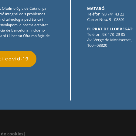
ut Oftalmològic de Catalunya
MATARÓ:
nció integral dels problemes
Telèfon: 93 741 43 22
en
oftalmologia
pediàtrica
i
Carrer Nou, 9 - 08301
envolupem la nostra activitat
EL PRAT DE LLOBREGAT:
ncia
de Barcelona,
incloent-
Telèfon: 93 478 29 85
ró i l'Institut
Oftalmològic
de
Av. Verge de Montserrat,
160 - 08820
i covid-19
a de cookies
|