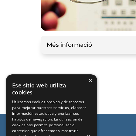
Més informació
×
Ese sitio web utiliza
cookies
Utilizamos cookies propias y de terceros
para mejorar nuestros servicios, elaborar
información estadística y analizar sus
hábitos de navegación. La utilización de
cookies nos permite personalizar el
contenido que ofrecemos y mostrarle
SOBRE IOCAT: