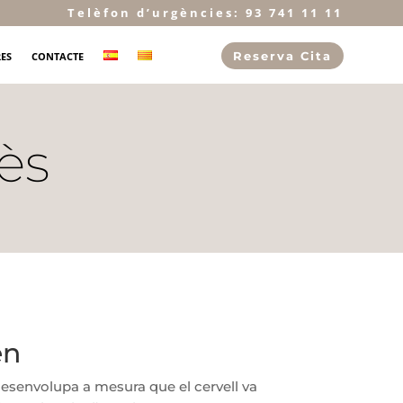
Telèfon d’urgències: 93 741 11 11
Reserva Cita
RES
CONTACTE
ès
en
desenvolupa a mesura que el cervell va