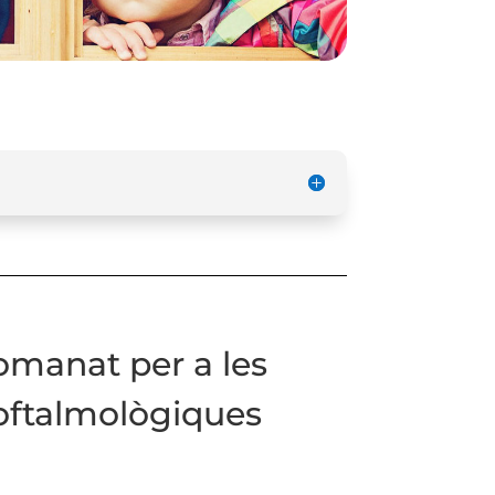
omanat per a les
oftalmològiques