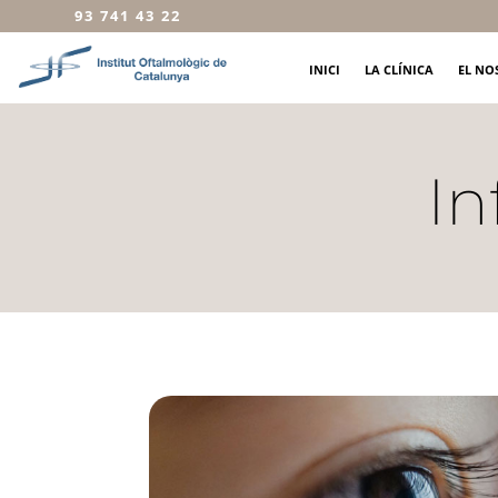
93 741 43 22
INICI
LA CLÍNICA
EL NO
In