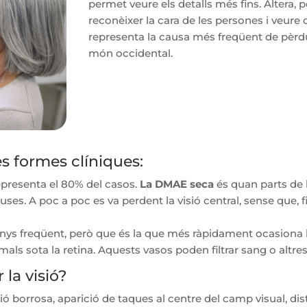
permet veure els detalls més fins. Altera, p
reconèixer la cara de les persones i veure 
representa la causa més freqüent de pèrdua
món occidental.
s formes clíniques:
representa el 80% del casos.
La DMAE seca
és quan parts de 
es. A poc a poc es va perdent la visió central, sense que, f
s freqüent, però que és la que més ràpidament ocasiona l
ls sota la retina. Aquests vasos poden filtrar sang o altres
la visió?
ó borrosa, aparició de taques al centre del camp visual, dis