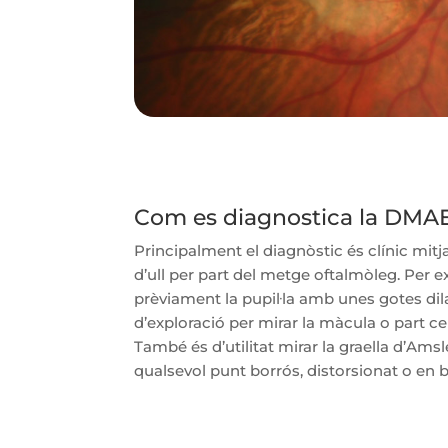
Com es diagnostica la DMA
Principalment el diagnòstic és clínic mit
d’ull per part del metge oftalmòleg. Per e
prèviament la pupil·la amb unes gotes dila
d’exploració per mirar la màcula o part cen
També és d’utilitat mirar la graella d’Ams
qualsevol punt borrós, distorsionat o en b