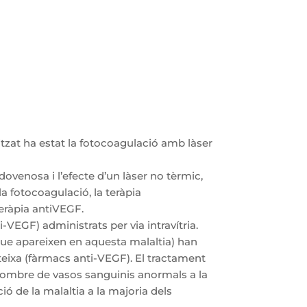
itzat ha estat la fotocoagulació amb làser
ovenosa i l’efecte d’un làser no tèrmic,
a fotocoagulació, la teràpia
teràpia antiVEGF.
VEGF) administrats per via intravítria.
ue apareixen en aquesta malaltia) han
teixa (fàrmacs anti-VEGF). El tractament
nombre de vasos sanguinis anormals a la
ió de la malaltia a la majoria dels