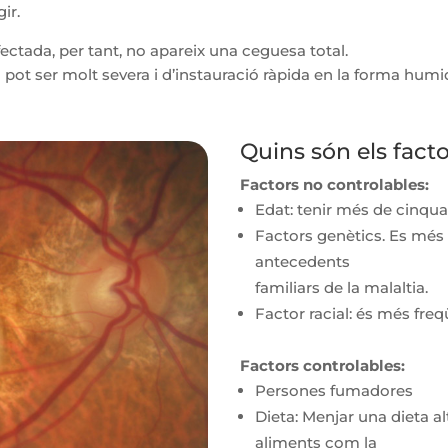
gir.
afectada, per tant, no apareix una ceguesa total.
l pot ser molt severa i d’instauració ràpida en la forma humid
Quins són els fact
Factors no controlables:
Edat: tenir més de cinqu
Factors genètics. Es més
antecedents
familiars de la malaltia.
Factor racial: és més fre
Factors controlables:
Persones fumadores
Dieta: Menjar una dieta al
aliments com la