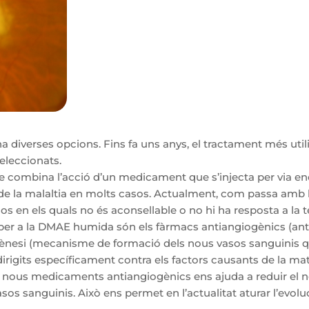
a diverses opcions. Fins fa uns anys, el tractament més util
eleccionats.
e combina l’acció d’un medicament que s’injecta per via end
ó de la malaltia en molts casos. Actualment, com passa amb l
os en els quals no és aconsellable o no hi ha resposta a la 
 per a la DMAE humida són els fàrmacs antiangiogènics (anti-
gènesi (mecanisme de formació dels nous vasos sanguinis q
irigits específicament contra els factors causants de la ma
s nous medicaments antiangiogènics ens ajuda a reduir el 
sos sanguinis. Això ens permet en l’actualitat aturar l’evoluc