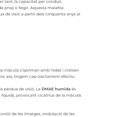
er tant, la capacitat per conduir,
de prop o llegir. Aquesta malaltia
 de visió a partir dels cinquanta anys al
la màcula s’apriman amb l’edat i creixen
ins ara, tingem cap tractament efectiu
a pèrdua de visió. La
DMAE humida
és
 líquids, provocant cicatrius de la màcula.
torsió de les imatges, ondulació de les