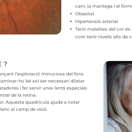
carn, la mantega i el for
Obesitat
Hipertensió arterial
Tenir malalties del cor és 
com tenir nivells alts de c
E ?
jançant l’exploració minuciosa del fons
xaminar-ho bé sol ser necessari dilatar
tadores i fer servir unes lents especials
tral de la retina.
ler. Aquesta quadrícula ajuda a notar
lanc al camp de visió.