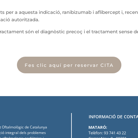
s per a aquesta indicació, ranibizumab i aflibercept i, rec
ació autoritzada.
del tractament són el diagnòstic precoç i el tractament sense
Fes clic aquí per reservar CITA
INFORMACIÓ DE CONTA
ut Oftalmològic de Catalunya
MATARÓ:
nció integral dels problemes
Telèfon: 93 741 43 22