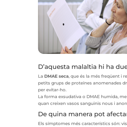
D’aquesta malaltia hi ha due
La
DMAE seca
, que és la més freqüent i 
petits grups de proteïnes anomenades drus
per evitar-ho.
La forma exsudativa o DMAE humida, meny
quan creixen vasos sanguinis nous i anorma
De quina manera pot afectar 
Els símptomes més característics són: visi