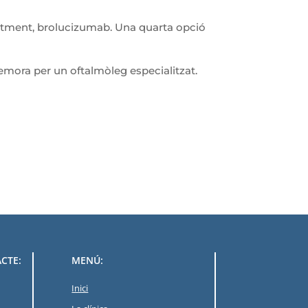
entment, brolucizumab. Una quarta opció
 demora per un oftalmòleg especialitzat.
CTE:
MENÚ:
Inici