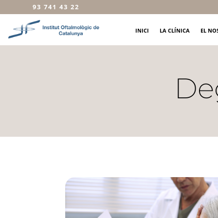
93 741 43 22
INICI
LA CLÍNICA
EL NO
De