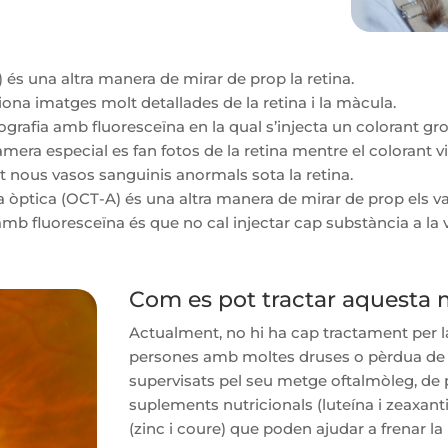
) és una altra manera de mirar de prop la retina.
ona imatges molt detallades de la retina i la màcula.
ografia amb fluoresceïna en la qual s’injecta un colorant g
era especial es fan fotos de la retina mentre el colorant v
t nous vasos sanguinis anormals sota la retina.
òptica (OCT-A) és una altra manera de mirar de prop els vaso
amb fluoresceïna és que no cal injectar cap substància a la 
Com es pot tractar aquesta m
Actualment, no hi ha cap tractament per 
persones amb moltes druses o pèrdua de v
supervisats pel seu metge oftalmòleg, d
suplements nutricionals (luteína i zeaxanti
(zinc i coure) que poden ajudar a frenar la 