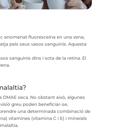
roc anomenat fluoresceïna en una vena,
iatja pels seus vasos sanguinis. Aquesta
s sanguinis dins i sota de la retina. El
vena.
alaltia?
la DMAE seca. No obstant això, algunes
isió greu poden beneficiar-se,
e prendre una determinada combinació de
na) vitamines (vitamina C i E) i minerals
malaltia.